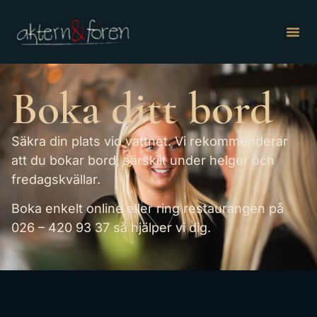
Boka ditt bord
Säkra din plats vid vattnet. Vi rekommenderar
att du bokar bord, särskilt under helger och
fredagskvällar.
Boka enkelt online eller ring restaurangen på
026 – 420 93 37 så hjälper vi dig.