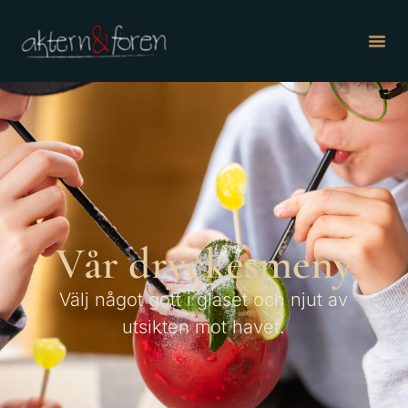
Vår dryckesmeny
Välj något gott i glaset och njut av
utsikten mot havet.